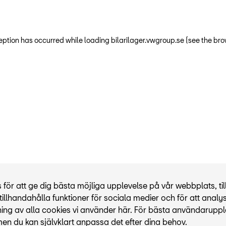
ception has occurred
while loading
bilarilager.vwgroup.se
(see the bro
r att ge dig bästa möjliga upplevelse på vår webbplats, til
illhandahålla funktioner för sociala medier och för att analy
ning av alla cookies vi använder här. För bästa användaruppl
men du kan självklart anpassa det efter dina behov.