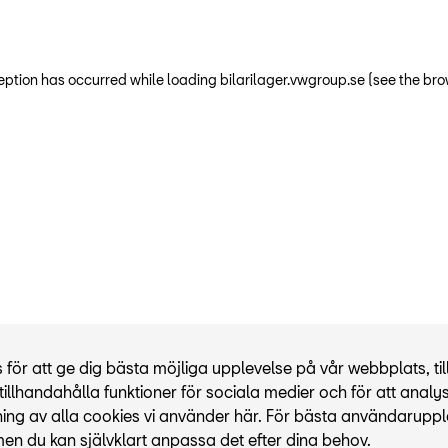
ception has occurred
while loading
bilarilager.vwgroup.se
(see the bro
r att ge dig bästa möjliga upplevelse på vår webbplats, til
illhandahålla funktioner för sociala medier och för att analy
ning av alla cookies vi använder här. För bästa användaruppl
men du kan självklart anpassa det efter dina behov.