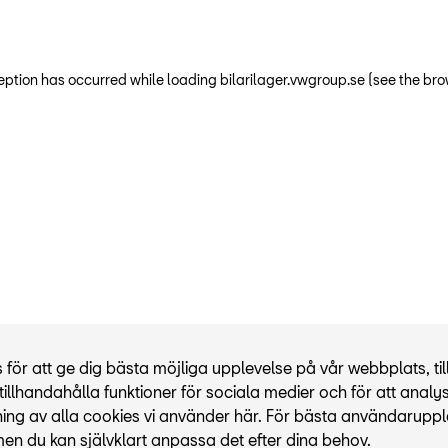
ception has occurred
while loading
bilarilager.vwgroup.se
(see the bro
r att ge dig bästa möjliga upplevelse på vår webbplats, til
illhandahålla funktioner för sociala medier och för att analy
ning av alla cookies vi använder här. För bästa användaruppl
men du kan självklart anpassa det efter dina behov.