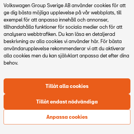
bilarilager.vwgroup.se
(see the browser console for more
Volkswagen Group Sverige AB använder cookies för att
information)
.
ge dig bästa möjliga upplevelse på vår webbplats, till
exempel för att anpassa innehåll och annonser,
tillhandahålla funktioner för sociala medier och för att
analysera webbtrafiken. Du kan läsa en detaljerad
beskrivning av alla cookies vi använder här. För bästa
användarupplevelse rekommenderar vi att du aktiverar
alla cookies men du kan självklart anpassa det efter dina
behov.
Tillåt alla cookies
Tillåt endast nödvändiga
Anpassa cookies