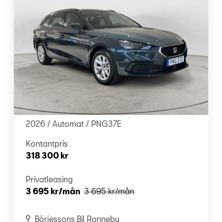
SEAT - Leon Sportstourer
1,5 eTSI 115hk Style Automat, Rattvärme
2026 /
Automat
/ PNG37E
Kontantpris
318 300 kr
Privatleasing
3 695 kr/mån
3 695 kr
/mån
Börjessons Bil Ronneby