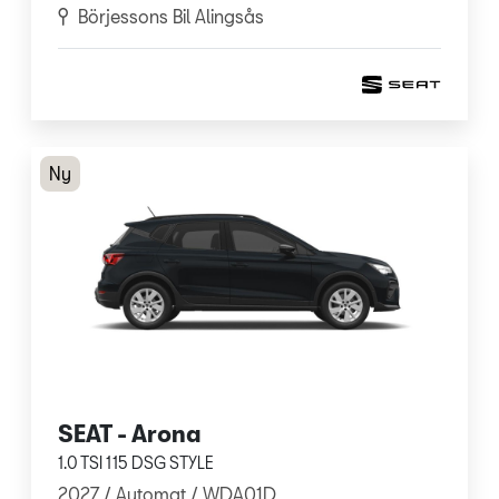
Börjessons Bil Alingsås
Ny
SEAT - Arona
1.0 TSI 115 DSG STYLE
2027 /
Automat
/ WDA01D