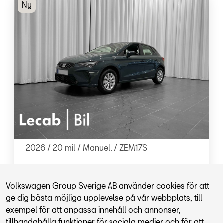
Ny
SEAT - Ibiza
MPI 80hk
2026 /
20 mil /
Manuell
/ ZEM17S
Kontantpris
184 000 kr
Volkswagen Group Sverige AB använder cookies för att
ge dig bästa möjliga upplevelse på vår webbplats, till
Lecab Bil Karlstad
exempel för att anpassa innehåll och annonser,
tillhandahålla funktioner för sociala medier och för att