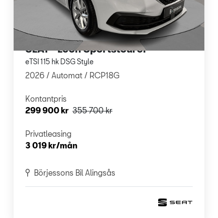
SEAT - Leon Sportstourer
eTSI 115 hk DSG Style
2026 /
Automat
/ RCP18G
Kontantpris
299 900 kr
355 700 kr
Privatleasing
3 019 kr/mån
Börjessons Bil Alingsås