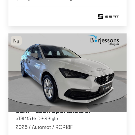
Ny
SEAT - Leon Sportstourer
eTSI 115 hk DSG Style
2026 /
Automat
/ RCP18F