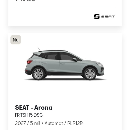
Ny
SEAT - Arona
FR TSI 115 DSG
2027 /
5 mil /
Automat
/ PLP12R