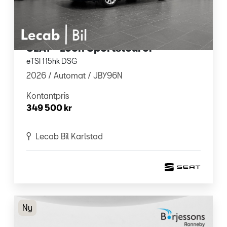
SEAT - Leon Sportstourer
eTSI 115hk DSG
2026 /
Automat
/ JBY96N
Kontantpris
349 500 kr
Lecab Bil Karlstad
Ny