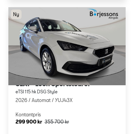
Ny
SEAT - Leon Sportstourer
eTSI 115 hk DSG Style
2026 /
Automat
/ YUJ43X
Kontantpris
299 900 kr
355 700 kr