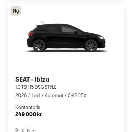
Ny
SEAT - Ibiza
1,0 TSI 115 DSG STYLE
2026 /
1 mil /
Automat
/ OKP05X
Kontantpris
249 000 kr
JL Bilar