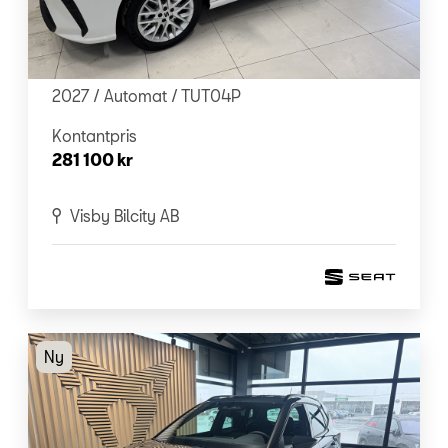
SEAT - Ibiza
1.0 TSI 115 DSG STYLE
2027 /
Automat
/ TUT04P
Kontantpris
281 100 kr
Visby Bilcity AB
Ny