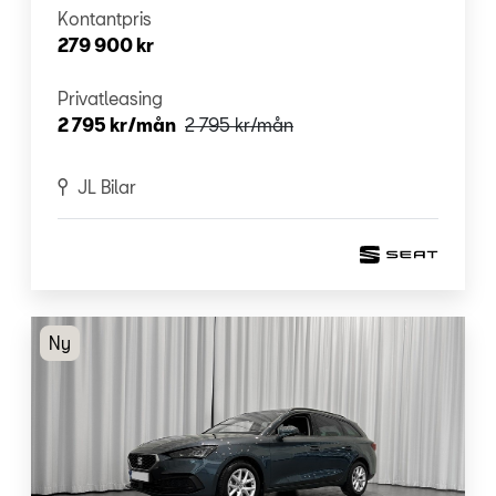
Kontantpris
279 900 kr
Privatleasing
2 795 kr/mån
2 795 kr
/mån
JL Bilar
Ny